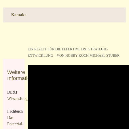
Kontakt
EIN REZEPT FÜR DIE EFFEKTIVE D&I STRATEGIE-
ENTWICKLUNG – VON HOBBY-KOCH MICHAEL STUBER
Weitere
Informationen
DE&I
WissensBlog
Fachbuch
Das
Potenzial-