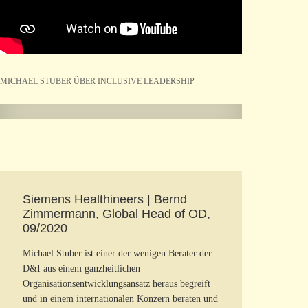
MICHAEL STUBER ÜBER INCLUSIVE LEADERSHIP
Siemens Healthineers | Bernd
Arup Irelan
Zimmermann, Global Head of OD,
Michael Stuber 
09/2020
review our curr
Michael Stuber ist einer der wenigen Berater der
to be insightful
D&I aus einem ganzheitlichen
knowledgeable. M
Organisationsentwicklungsansatz heraus begreift
face-to-face com
und in einem internationalen Konzern beraten und
communicate com