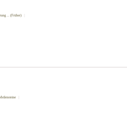
rung ... (Früher)
||
Meilensteine
||