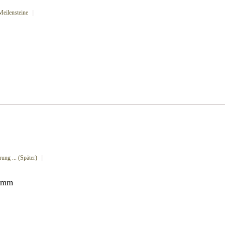
Meilensteine
||
ung ... (Später)
||
ramm