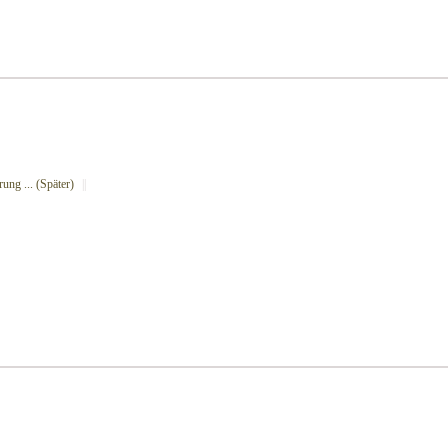
ung ... (Später)
||