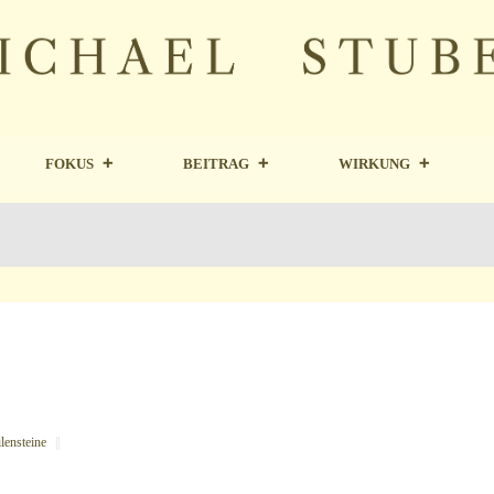
FOKUS
BEITRAG
WIRKUNG
lensteine
||