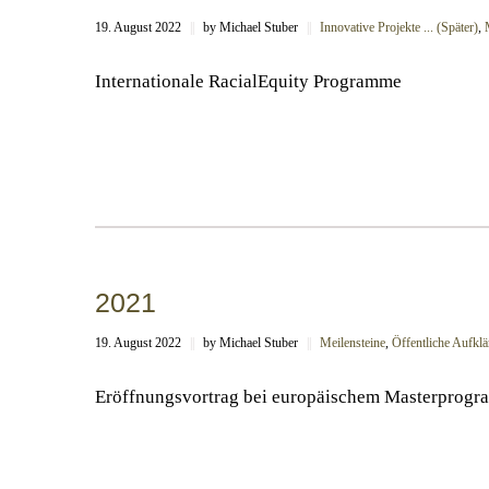
19. August 2022
||
by Michael Stuber
||
Innovative Projekte ... (Später)
,
Internationale RacialEquity Programme
2021
19. August 2022
||
by Michael Stuber
||
Meilensteine
,
Öffentliche Aufklär
Eröffnungsvortrag bei europäischem Masterprog