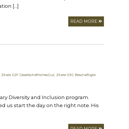
tion […]
READ MORE
,
Zitate 02F GesellschaftlichesGut
,
Zitate 03C Beschäftigte
ary Diversity and Inclusion program.
d us start the day on the right note. His
READ MORE