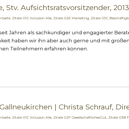
tv. Aufsichtsratsvorsitzender, 2013
rtseite
,
Zitate 01C Inclusion Alle
,
Zitate 02E Marketing
,
Zitate 03C Beschäftigt
seit Jahren als sachkundiger und engagierter Bera
keit haben wir ihn aber auch gerne und mit großem
nen Teilnehmern erfahren können.
llneukirchen | Christa Schrauf, Dire
rtseite
,
Zitate 01C Inclusion Alle
,
Zitate 02F GesellschaftlichesGut
,
Zitate 03B 