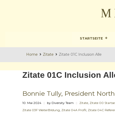
STARTSEITE
Home
Zitate
Zitate 01C Inclusion Alle
Zitate 01C Inclusion All
Bonnie Tully, President North
10. Mai 2024
||
by Diversity Team
||
Zitate
,
Zitate 00 Startse
Zitate 03F WeiterBildung
,
Zitate 04A Profil
,
Zitate 04C Refer