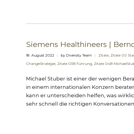
Siemens Healthineers | Ber
18. August 2022
||
by Diversity Team
||
Zitate
,
Zitate 00 Star
ChangeStrategie
,
Zitate 03B Führung
,
Zitate 04B MichaelStu
Michael Stuber ist einer der wenigen Be
in einem internationalen Konzern berate
kann er unterscheiden helfen, was wirklich 
sehr schnell die richtigen Konversationen