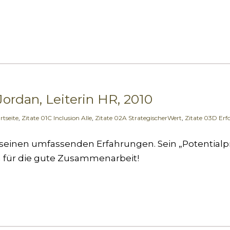
ordan, Leiterin HR, 2010
rtseite
,
Zitate 01C Inclusion Alle
,
Zitate 02A StrategischerWert
,
Zitate 03D Erf
 seinen umfassenden Erfahrungen. Sein „Potentialpri
n für die gute Zusammenarbeit!