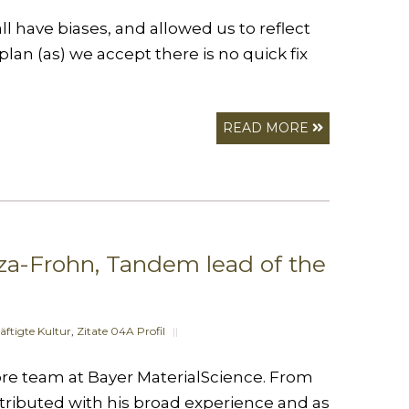
 have biases, and allowed us to reflect
lan (as) we accept there is no quick fix
READ MORE
a-Frohn, Tandem lead of the
äftigte Kultur
,
Zitate 04A Profil
||
ore team at Bayer MaterialScience. From
ntributed with his broad experience and as