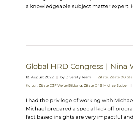
a knowledgeable subject matter expert. He
Global HRD Congress | Nina 
18. August 2022
||
by Diversity Team
||
Zitate
,
Zitate 00 Star
Kultur
,
Zitate 03F WeiterBildung
,
Zitate 04B MichaelStuber
||
I had the privilege of working with Micha
Michael prepared a special kick off progra
fact based insights are very impactful and