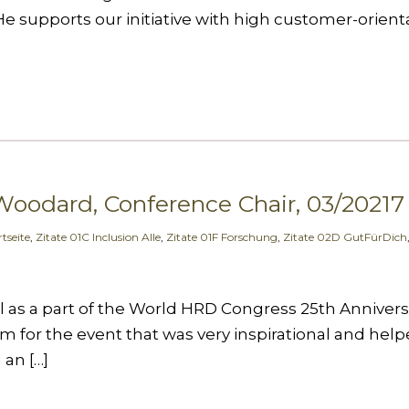
 supports our initiative with high customer-orienta
Woodard, Conference Chair, 03/20217
tseite
,
Zitate 01C Inclusion Alle
,
Zitate 01F Forschung
,
Zitate 02D GutFürDich
el as a part of the World HRD Congress 25th Annivers
m for the event that was very inspirational and helpe
 an […]