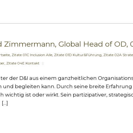
nd Zimmermann, Global Head of OD, 
tseite
,
Zitate 01C Inclusion Alle
,
Zitate 01D Kultur&Führung
,
Zitate 02A Strat
ber
,
Zitate 04E Kontakt
||
rater der D&I aus einem ganzheitlichen Organisatio
n und begleiten kann. Durch seine breite Erfahrun
wichtig ist oder wirkt. Sein partizipativer, strategi
 […]