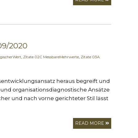
09/2020
egischerWert
,
Zitate 02C MessbareMehrwerte
,
Zitate 03A
nsentwicklungsansatz heraus begreift und
g und organisationsdiagnostische Ansätze
scher und nach vorne gerichteter Stil lässt
READ MORE