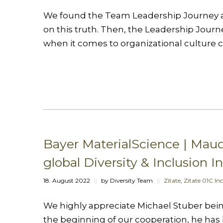
We found the Team Leadership Journey a v
on this truth. Then, the Leadership Journe
when it comes to organizational culture c
Bayer MaterialScience | Mau
global Diversity & Inclusion In
18. August 2022
||
by Diversity Team
||
Zitate
,
Zitate 01C Inc
We highly appreciate Michael Stuber bein
the beginning of our cooperation, he has 