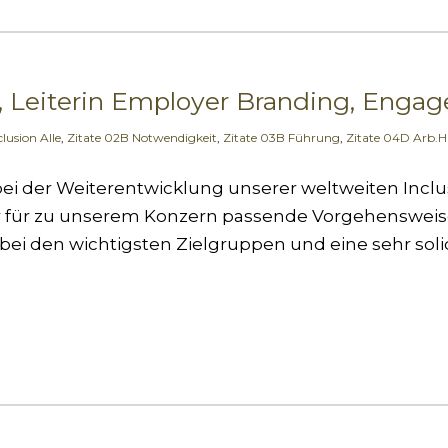
 Leiterin Employer Branding, Engag
clusion Alle
,
Zitate 02B Notwendigkeit
,
Zitate 03B Führung
,
Zitate 04D Arb.Hi
i der Weiterentwicklung unserer weltweiten Inclusi
r für zu unserem Konzern passende Vorgehensweise
ei den wichtigsten Zielgruppen und eine sehr sol