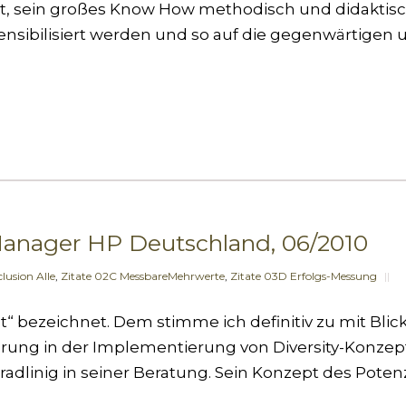
steht, sein großes Know How methodisch und didakt
sensibilisiert werden und so auf die gegenwärtigen 
 Manager HP Deutschland, 06/2010
clusion Alle
,
Zitate 02C MessbareMehrwerte
,
Zitate 03D Erfolgs-Messung
||
pst“ bezeichnet. Dem stimme ich definitiv zu mit Bli
hrung in der Implementierung von Diversity-Konze
adlinig in seiner Beratung. Sein Konzept des Potenzial