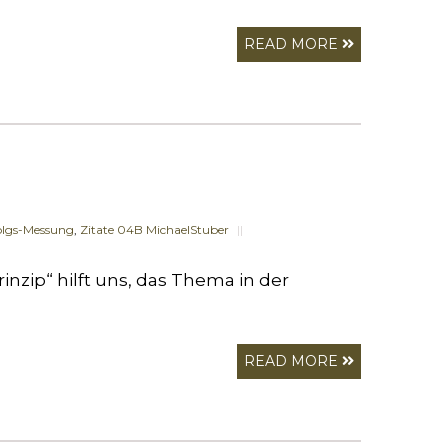
READ MORE
olgs-Messung
,
Zitate 04B MichaelStuber
||
nzip“ hilft uns, das Thema in der
READ MORE