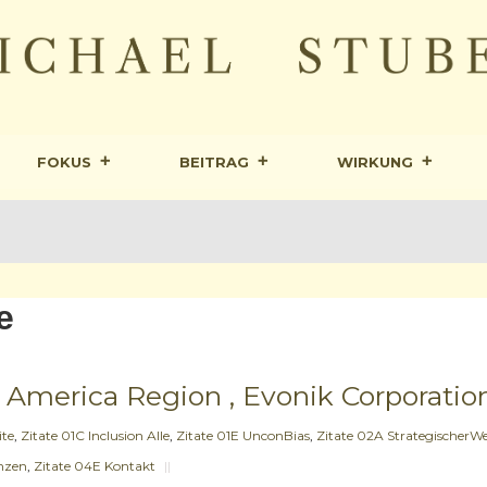
FOKUS
BEITRAG
WIRKUNG
e
 America Region , Evonik Corporation
ite
,
Zitate 01C Inclusion Alle
,
Zitate 01E UnconBias
,
Zitate 02A StrategischerWe
enzen
,
Zitate 04E Kontakt
||