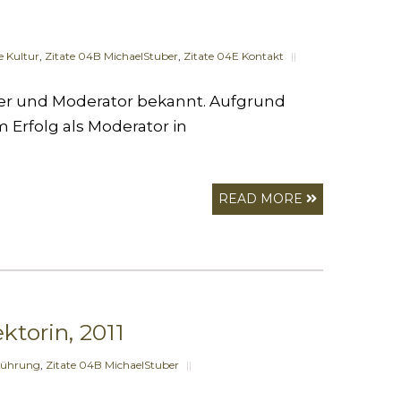
e Kultur
,
Zitate 04B MichaelStuber
,
Zitate 04E Kontakt
||
ter und Moderator bekannt. Aufgrund
 Erfolg als Moderator in
READ MORE
ktorin, 2011
Führung
,
Zitate 04B MichaelStuber
||