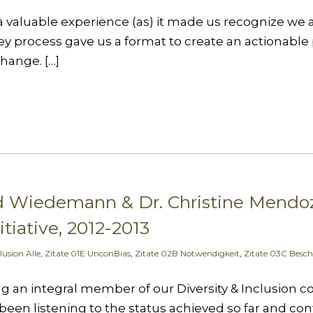
aluable experience (as) it made us recognize we all
y process gave us a format to create an actionable p
hange. […]
d Wiedemann & Dr. Christine Mendoz
itiative, 2012-2013
lusion Alle
,
Zitate 01E UnconBias
,
Zitate 02B Notwendigkeit
,
Zitate 03C Besch
g an integral member of our Diversity & Inclusion c
been listening to the status achieved so far and co